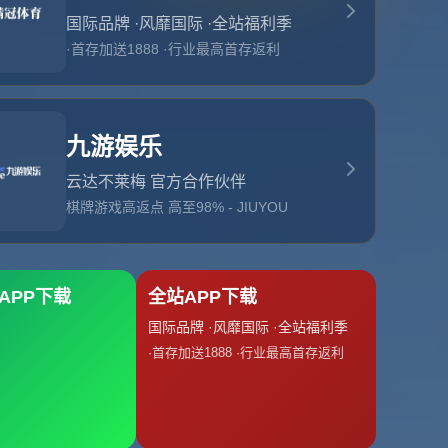
定格在广东女篮领先的一刻，全队拥抱庆祝，冠军又一
反常”的数据上——李梦2分 广东夺冠。这位久负盛名
丝毫没有影响广东捧起冠军奖杯。恰恰相反，这个2分
焦点球星不再需要用高分来证明自己时，说明团队的运