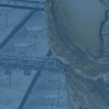
推荐新闻
阿根廷阵容更新：梅西退役后球队打法
与观赛指南
科技为翼 全运焕彩——十五运会书写“科
技赋能体育”新答卷
2023女足世界杯抽签：中国队与欧洲冠
军英格兰队同在D组
五大联赛球员参与进球榜：凯恩27球居
首！
2026世界杯滚球开户热门
2023世界杯预测APP官方最新网址