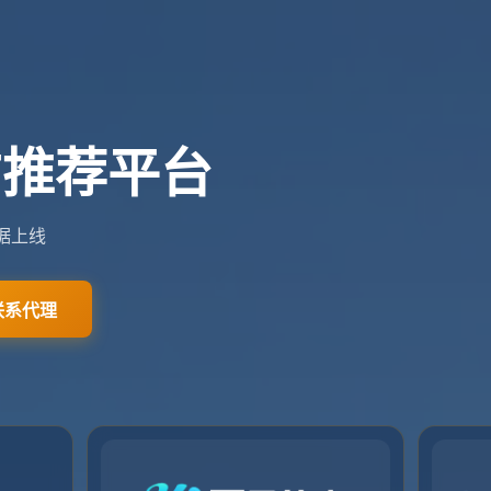
关于世界杯赛程
服务
单独服务
新闻中心
东
夺
冠
，
奖
金
排
名
杨
舒
予
第
2