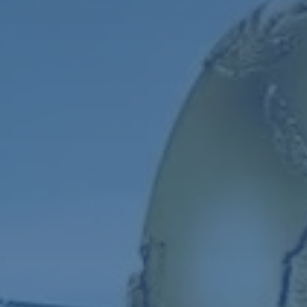
2026世界杯赛程预测手
机助手
2026-08-
07T05:50:00+08:00
如何实现世界杯下注稳定
全站投注策略
2026-08-
06T05:50:01+08:00
世界杯比分最佳记录解析
2026-08-
06T05:50:00+08:00