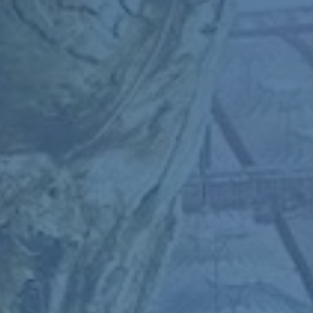
打法不像传统意义上的“数据型”球员，更像一个节拍
显示，她在关键时刻的失误率极低，助攻与得分比例非
多时候，广东女篮能够在比分胶着时稳住局面，正是依
术地位，可以清晰看到广东女篮内部的分工：有人用火力