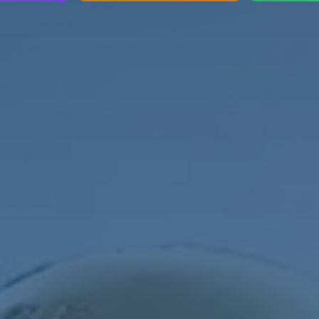
在这场冠军争夺中，外界关注的不仅是比分和战术，还有
唯一的驱动力，却是衡量整季努力与价值的一面镜子。广
列，其中杨力维第5 黄思静第4 杨舒予第2这样的排名组
梦2分”则像是一个反差极强的注脚：个人数据不耀眼，却
本赛季最具有话题性的画面之一。
要理解这背后的逻辑，就必须回到广东女篮的构架。在外
明星。黄思静被视作攻防两端极为均衡的内线核心，她的高
现了她在关键时刻的作用：护框 抢板 拉开空间 低位进攻
示，当对手试图用包夹切断广东外线时，正是黄思静在内
的存在赋予了广东女篮极强的阵地战稳定性。
而杨舒予的奖金排名高居第2，更像是对她成长轨迹的一次
定的组织视野，本赛季多场比赛中，她在第三节或者第四
看，奖金排名与得分和上场时间有很大关联，但如果只用“
中的价值。无论是快速推反击的第一传，还是对持球人的
也是为什么在众多强队争冠中，广东能够在攻防两端都占据
以极具观赏性的方式完成。