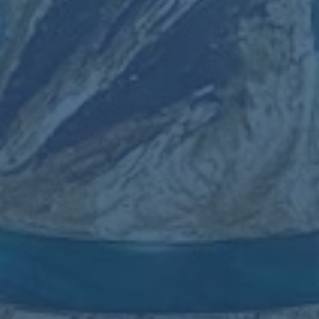
那么 在这一整套看似细致入微的战术结构中，“李梦2分”
力”来形容她的存在。的确 即便在这场决赛中她得分极少
持高规格针对——包夹 夹击 延误轮转一步不少。这种被
的压力，为杨舒予和黄思静的进攻创造了更多一对一或者大
的一种战术贡献外显数据远远无法呈现全部价值。
不仅如此 在赛季漫长的征程中，球队内部的奖金排名往往
争，又可能形成压力。广东女篮之所以能够在这种环境下保
关。有内部人士提到，队中多次在更衣室强调：冠军是集体
静第4 杨舒予第2并没有在队内造成激烈对立，反而激发了
中互相喂球，大家反而更加在意整体的胜负走向，而不是
有一场常规赛的片段颇具代表性：最后两分钟广东只领先3
本设计的战术是让状态不错的杨舒予执行“终结回合”，但
方的帮助防守已经明显偏向外线。结果回到场上，广东连
计显示，那两回合的直接得分都记在黄思静名下，从奖金模