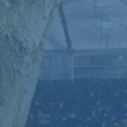
伍背后的结构和路径。申花二队的夺冠并非偶然事件，
中超赛场具有传统底蕴的俱乐部，申花在青训上经历过
形成了覆盖不同年龄段的完整梯队链条。U19B组夺冠
17、U18阶段的基础技术和战术培养，另一方面又
得青年球员在对抗中完成从“潜力股”到“准职业”的转
球员，而是典型的训练型人才，其成长节奏和轨迹恰恰
战术执行力与心理承压能力的综合竞赛。在青超总决赛
程度上源于其在关键比赛中展现出的整体性和稳定性。
球队，但他们在防守端的纪律性和攻守转换的效率，构
通过控制中场密度和边路侵略性，为前场进攻球员创造
于U19年龄段的球员而言，情绪容易随着比分和节奏
量青训质量的隐藏指标。从多场关键战役的表现看，申
上寻找转换空间，这种节奏感极大程度上预示着球员未