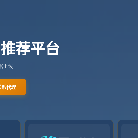
关于世界杯赛程
服务
单独服务
新闻中心
“
恒
大
杯
”
U
-
1
9
B
组
二
队
夺
冠