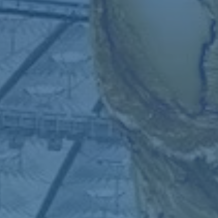
推荐新闻
有风度！越南记者问中国队弱点：乌兹
别克斯坦主帅拒绝告知！
崔永熙请战被拒！广东队最大对手强势
崛起，不是山西男篮！
官方教程：2026世界杯买球详细攻略
白宫国际足联工作组（FIFA）第一次会
议。（白宫国际足联（FIFA）工作小组
首次会晤）
2026世界杯实时投注和规则要求介绍
世界杯热门球队剖析与预测