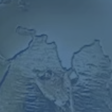
当一座全国性青少年联赛的冠军奖杯被高高举起时，被照
的梦想与中国足球未来的轮廓。在2019青超联赛恒大杯U
一刻，不只意味着一场比赛的胜负尘埃落定，更标志着一
青超总决赛因此成为聚焦目光的舞台，它让人看到的不仅
青超联赛与恒大杯的多重意义