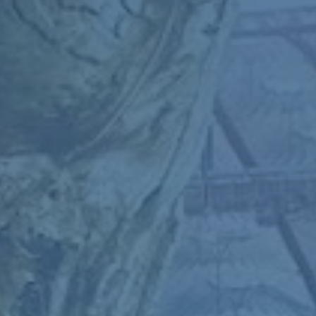
止一项赛事那么简单。对U19年龄段球员而言，这既
效的现实考场。与恒大杯的结合，则让这一平台拥有了
置可以看出，中国足球在青训体系上正在尝试更加精细化
碾压式”比赛带来的失真结果，让每一位球员都在相对
B组落幕，既是赛季的收官，也是阶段性青训成果的一次