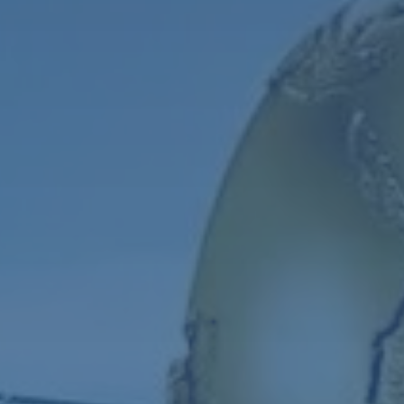
世界杯比分最佳记录解析
2026-08-
06T05:50:00+08:00
2026世界杯盘口最新动
态分析
2026-08-
05T05:50:00+08:00
世界杯免费最佳下注攻略
2026-08-
04T05:50:03+08:00