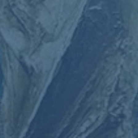
来适应职业联赛的能力。
案例剖析 一名青年球员的成长路径
为了更直观地理解这次夺冠的青训价值，不妨以一名典型
球员，从小学时期进入地方足球学校，被申花青训选中后进入
简单战术概念的训练，强调脚下控球、传接配合与位置感。
型中场，被要求强化对抗能力、抢断意识以及对比赛节奏的
单一对手，而是完整的全国性联赛体系，在2019青超联赛
的对手对抗，快速弥补自身短板。在青超总决赛的高压环
通的拦截与传递，却正是这些“不抢镜”的细节构成了球队
预备队，随一线队训练，进入更激烈的竞争圈。从个人角
角度看，这正是2019赛季青训布局的直接产物。
U19B组平台价值 匹配度与成长空间的平衡