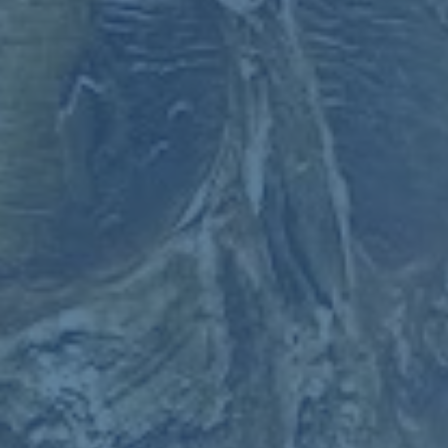
主场优势
：圣埃蒂安在主场对阵马赛时胜率提升至
50%
这些数字背后，隐藏的是两队在
马赛圣埃蒂安法甲宿敌
之战
中你来我往的激烈博弈。
未来展望：宿敌之战的新篇章
随着法甲联赛的不断发展，马赛和圣埃蒂安的对决也在不断
演变。尽管两队近年来的成绩有所起伏，但每当他们相遇，
比赛的关注度总是居高不下。无论是马赛的新一代球星，还
是圣埃蒂安的青训新秀，都在为这场
法甲宿敌之战
注入新的
活力。未来的比赛中，双方会带来怎样的惊喜？球迷们又将
见证哪些经典瞬间？这一切都值得期待。
本文关键词:
世界杯赛程